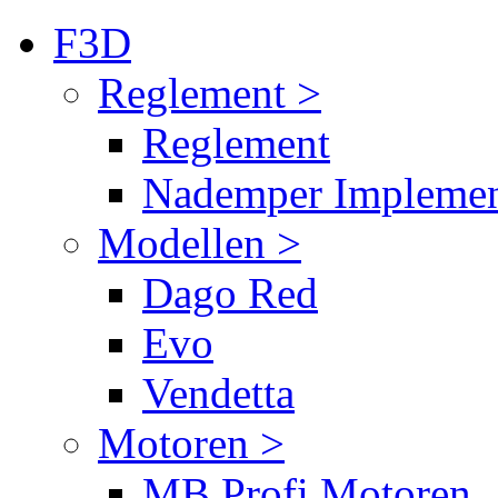
F3D
Reglement >
Reglement
Nademper Implemen
Modellen >
Dago Red
Evo
Vendetta
Motoren >
MB Profi Motoren