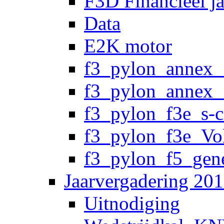
F3D Financieel j
Data
E2K motor
f3_pylon_annex_
f3_pylon_annex_
f3_pylon_f3e_s-
f3_pylon_f3e_Vo
f3_pylon_f5_gene
Jaarvergadering 20
Uitnodiging