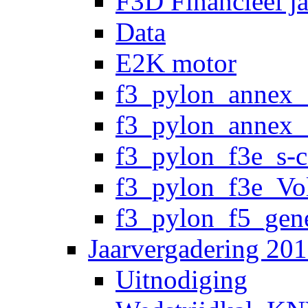
F3D Financieel j
Data
E2K motor
f3_pylon_annex_
f3_pylon_annex_
f3_pylon_f3e_s-
f3_pylon_f3e_Vo
f3_pylon_f5_gene
Jaarvergadering 20
Uitnodiging