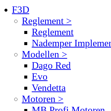
F3D
Reglement >
Reglement
Nademper Implemen
Modellen >
Dago Red
Evo
Vendetta
Motoren >
MB Profi Motoren