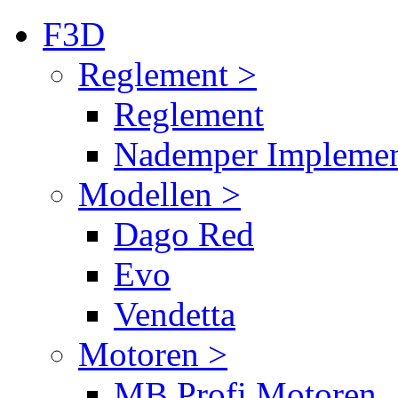
F3D
Reglement >
Reglement
Nademper Implemen
Modellen >
Dago Red
Evo
Vendetta
Motoren >
MB Profi Motoren