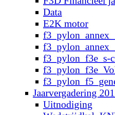
F3D Financieel j
Data
E2K motor
f3_pylon_annex_
f3_pylon_annex_
f3_pylon_f3e_s-
f3_pylon_f3e_Vo
f3_pylon_f5_gene
Jaarvergadering 20
Uitnodiging