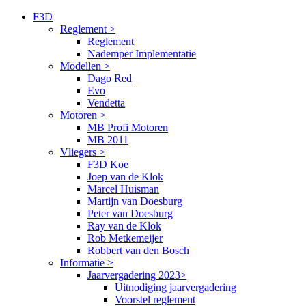
F3D
Reglement >
Reglement
Nademper Implementatie
Modellen >
Dago Red
Evo
Vendetta
Motoren >
MB Profi Motoren
MB 2011
Vliegers >
F3D Koe
Joep van de Klok
Marcel Huisman
Martijn van Doesburg
Peter van Doesburg
Ray van de Klok
Rob Metkemeijer
Robbert van den Bosch
Informatie >
Jaarvergadering 2023>
Uitnodiging jaarvergadering
Voorstel reglement