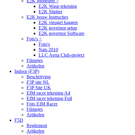
E2K Modellen >
E2K Wasp tekening
E2K Slipher
E2K bouw Instructies
E2K vleugel baggen
E2K governor setup
E2K governor Software
Foto's >
Foto's
Nats 2010
LLC Aeria Club-project
Filmpjes
Artikelen
Indoor (F3P)
Beschrijving
F3P site NL
F3P Site UK
EIM racer tekening A4
EIM racer tekening Full
Foto EIM Racer
Filmpjes
Artikelen
F5D
Reglement
Artikelen