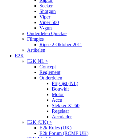
Raptor
Seeker
Shotgun
Viper
Viper 500
V-gun
Onderdelen Quickie
Filmpjes
Ripse 2 Oktober 2011
Artikelen
E2K
E2K NL >
Concept
Reglement
Onderdelen
Prijslijst (NL)
Bouwkit
Motor
Accu
Stekker XT60
Regelaar
Acculader
E2K (UK) >
E2k Rules (UK)
E2k Forum (RCMF UK)