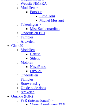
Website NMPRA
Modellen >
Foto's >
Little Toni
Midget Mustang
Tekeningen >
Miss Sanbernardino
Onderdelen EF1
Filmpjes
Artikelen
Club 20
Modellen
Catfish
Stiletto
Motoren
NovaRossi
OPS 21
Onderdelen
Filmpjes
Bouwverslag
Uit de oude doos
Artikelen
Quickie (F3R)
F3R (internationaal) >
Voorstel reglement F3R