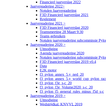
Financieel jaarverslag 2022
Jaarvergadering 2022>
Notulen Jaarvergadering
F3D Financieel jaarverslag 2021
Reglement
Jaarvergadering 2021 >
F3D Financieel jaarverslag 2020
Teamsmeeting 28 Maart 9:30
Teams gebruiken
Notulen jaarvergadering subcommissie Pylo
Jaarvergadering 2020 >
Uitnodiging
Agenda jaarvergadering 2020
Notulen jaarvergadering subcommissie Pyl
F3D Financieel jaarverslag 2019 v0.4
Data
E2K motor
f3_pylon_annex_5.y_ned_20
f3_pylon_annex_5.y_world_cup_pylon_rac
f3_pylon_f3e_s-c_20
f3_pylon_f3e_Volume2020_s-c_20
f3_pylon_f5_general_rules_minus_f5d_s-c
Jaarvergadering 2019 >
Uitnodiging
Wedstrijdkal. KNVVL 2019