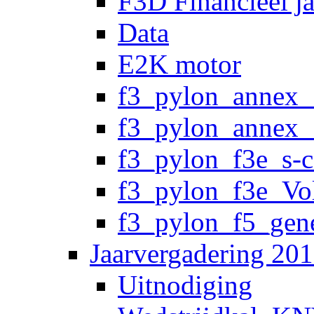
F3D Financieel j
Data
E2K motor
f3_pylon_annex_
f3_pylon_annex_
f3_pylon_f3e_s-
f3_pylon_f3e_Vo
f3_pylon_f5_gene
Jaarvergadering 20
Uitnodiging