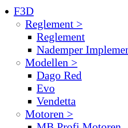
F3D
Reglement >
Reglement
Nademper Implemen
Modellen >
Dago Red
Evo
Vendetta
Motoren >
MB Profi Motoren